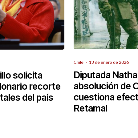
Chile
·
13 de enero de 2026
Diputada Nathal
lo solicita
absolución de 
lonario recorte
cuestiona efect
tales del país
Retamal