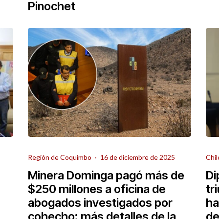
Pinochet
Región de Coquimbo
·
16 de diciembre de 2025
Chil
Minera Dominga pagó más de
Di
$250 millones a oficina de
tr
abogados investigados por
ha
cohecho: más detalles de la
de