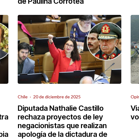
de Paulina Corrotea
Chile
·
20 de diciembre de 2025
Opi
Diputada Nathalie Castillo
Vi
tra
rechaza proyectos de ley
vo
negacionistas que realizan
pia
apología de la dictadura de