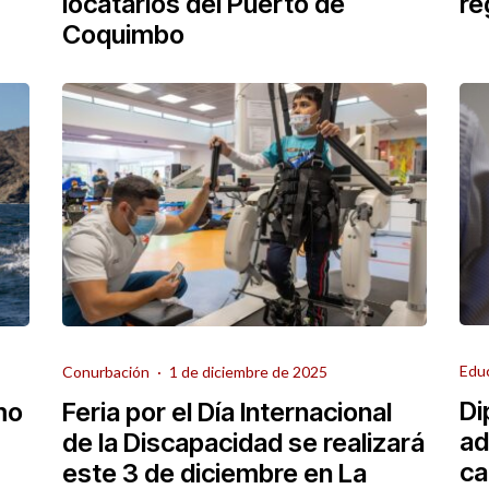
locatarios del Puerto de
re
Coquimbo
Edu
Conurbación
·
1 de diciembre de 2025
Di
mo
Feria por el Día Internacional
ad
de la Discapacidad se realizará
ca
este 3 de diciembre en La