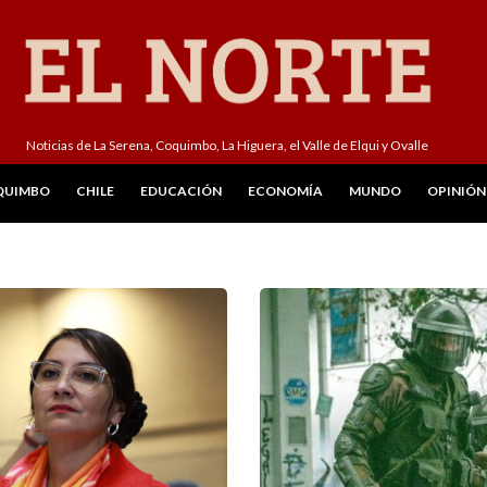
Noticias de La Serena, Coquimbo, La Higuera, el Valle de Elqui y Ovalle
QUIMBO
CHILE
EDUCACIÓN
ECONOMÍA
MUNDO
OPINIÓN