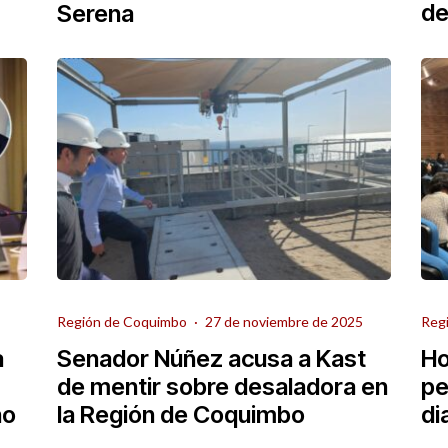
de
Serena
Región de Coquimbo
·
27 de noviembre de 2025
Reg
a
Senador Núñez acusa a Kast
Ho
de mentir sobre desaladora en
pe
no
la Región de Coquimbo
di