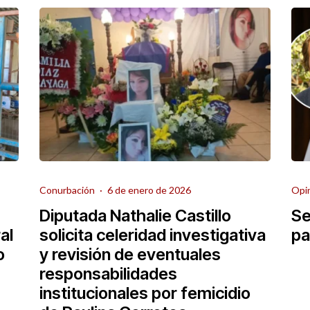
Opi
Conurbación
·
6 de enero de 2026
Se
Diputada Nathalie Castillo
al
pa
solicita celeridad investigativa
o
y revisión de eventuales
responsabilidades
institucionales por femicidio