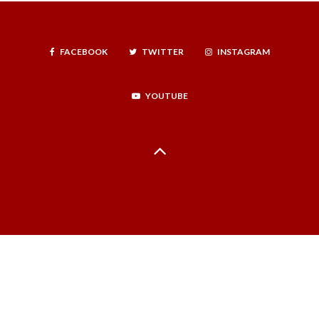
FACEBOOK
TWITTER
INSTAGRAM
YOUTUBE
Hecho en La Serena, Región de Coquimbo, Norte Infinito, Chile - 2024