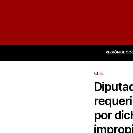
REGIÓN DE CO
Chile
Diputad
requeri
por di
improp