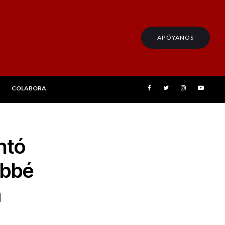
APÓYANOS
COLABORA
ntó
abbé
a