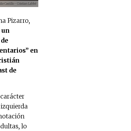
ie Castillo - Cristian Labbé
a Pizarro,
 un
 de
entarios” en
ristián
ast de
 carácter
 izquierda
notación
dultas, lo