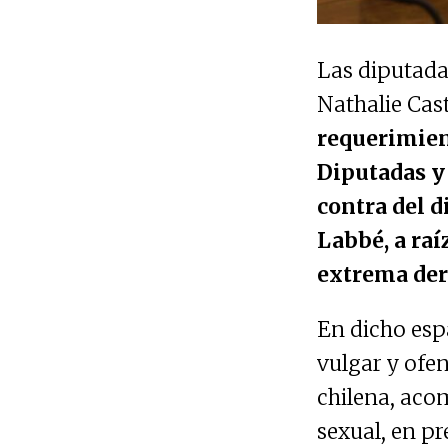
Las diputada
Nathalie Cas
requerimien
Diputadas y 
contra del d
Labbé, a raí
extrema der
En dicho espa
vulgar y ofen
chilena, aco
sexual, en p