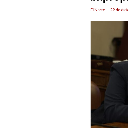
El Norte
·
29 de dic