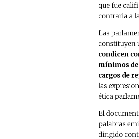
que fue cali
contraria a l
Las parlamen
constituyen 
condicen con
mínimos de 
cargos de r
las expresio
ética parlam
El documento
palabras emi
dirigido cont