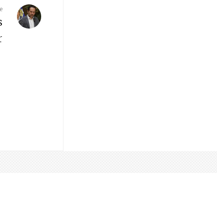
e
s
r