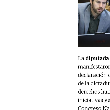
La
diputada 
manifestaron
declaración 
de la dictadu
derechos hum
iniciativas g
Congreso Nac