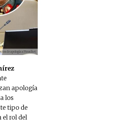
ectos de apología a Pinochet
mírez
nte
izan apología
a los
te tipo de
el rol del