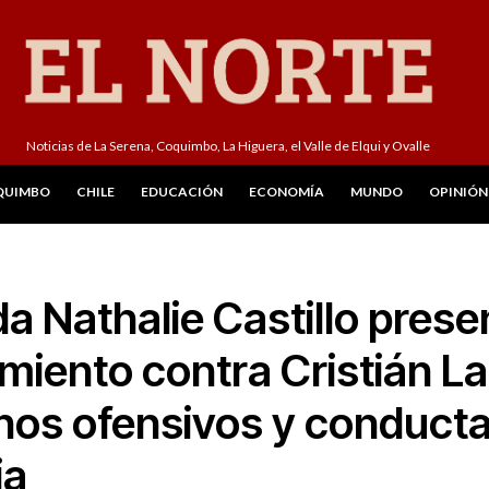
Noticias de La Serena, Coquimbo, La Higuera, el Valle de Elqui y Ovalle
QUIMBO
CHILE
EDUCACIÓN
ECONOMÍA
MUNDO
OPINIÓN
a Nathalie Castillo prese
miento contra Cristián L
chos ofensivos y conduct
ia