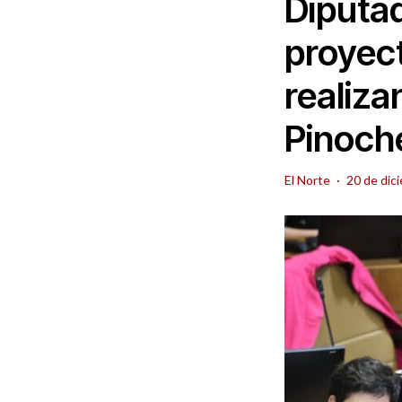
Diputad
proyect
realiza
Pinoch
El Norte
·
20 de dic