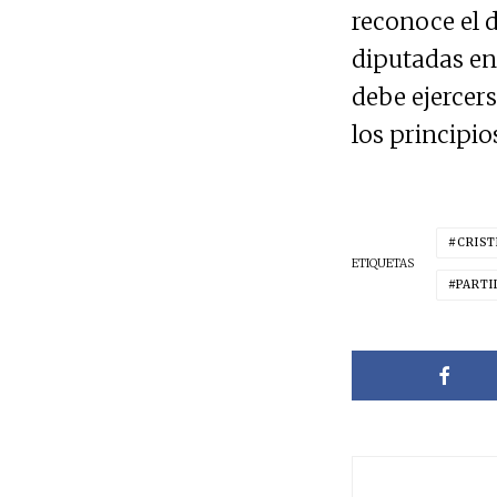
reconoce el 
diputadas enf
debe ejercer
los principi
CRIST
ETIQUETAS
PARTI