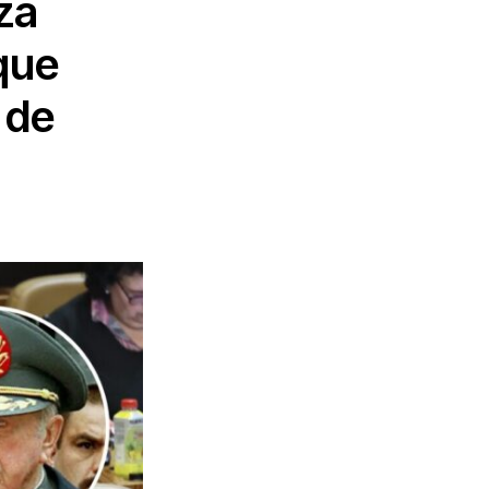
za
que
 de