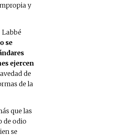
impropia y
o Labbé
o se
tándares
nes ejercen
ravedad de
ormas de la
ás que las
o de odio
ien se