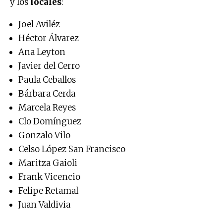
y los
locales
:
Joel Aviléz
Héctor Álvarez
Ana Leyton
Javier del Cerro
Paula Ceballos
Bárbara Cerda
Marcela Reyes
Clo Domínguez
Gonzalo Vilo
Celso López San Francisco
Maritza Gaioli
Frank Vicencio
Felipe Retamal
Juan Valdivia