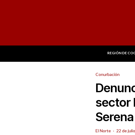
REGIÓN DE CO
Conurbación
Denunc
sector 
Serena
El Norte
·
22 de juli