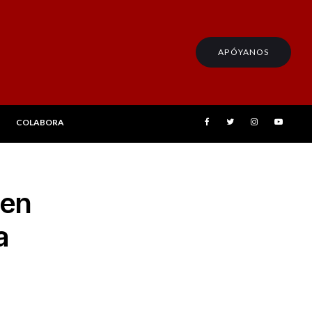
APÓYANOS
COLABORA
 en
a