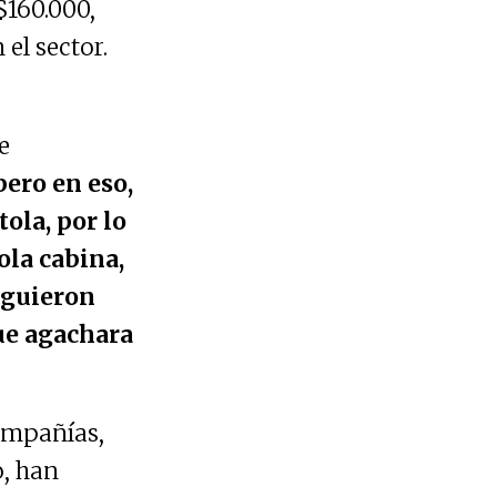
$160.000,
 el sector.
e
pero en eso,
ola, por lo
ola cabina,
iguieron
ue agachara
Compañías,
o, han