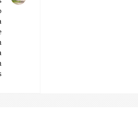
s
o
a
e
n
a
n
s