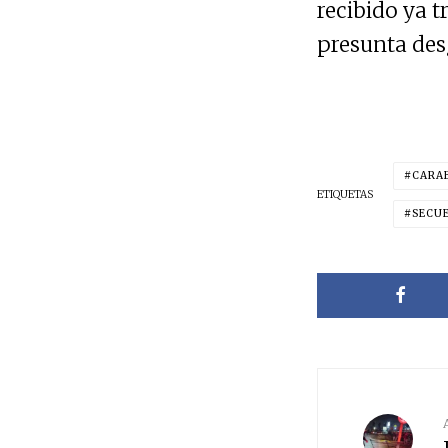
recibido ya t
presunta desg
CARA
ETIQUETAS
SECU