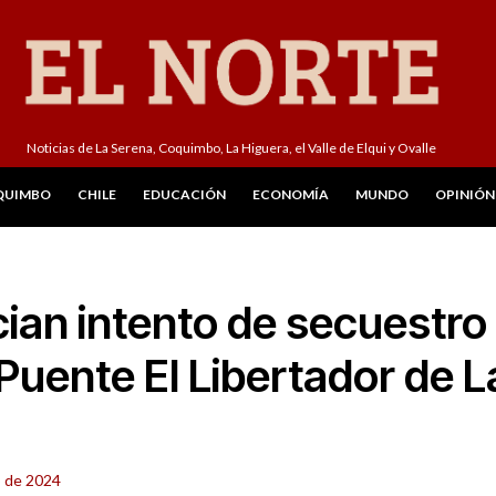
Noticias de La Serena, Coquimbo, La Higuera, el Valle de Elqui y Ovalle
QUIMBO
CHILE
EDUCACIÓN
ECONOMÍA
MUNDO
OPINIÓN
ian intento de secuestro
Puente El Libertador de L
o de 2024