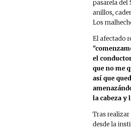
pasarela del
anillos, cade
Los malhecho
El afectado r
"comenzamos 
el conducto
que no me qu
así que qued
amenazándom
la cabeza y 
Tras realiza
desde la inst