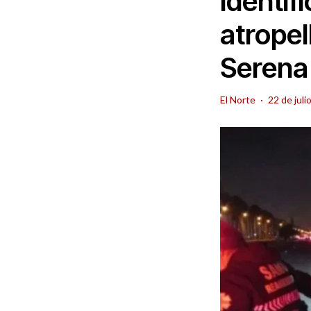
Identif
atropel
Serena
El Norte
·
22 de juli