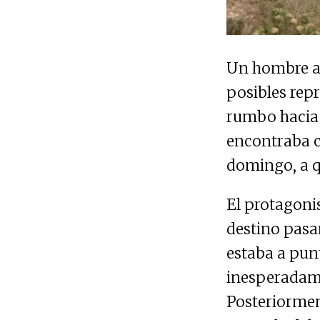
Un hombre ad
posibles repr
rumbo hacia e
encontraba c
domingo, a q
El protagoni
destino pasan
estaba a punt
inesperadame
Posteriorment