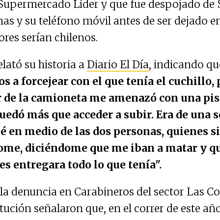
 Supermercado Líder y que fue despojado de 
nas y su teléfono móvil antes de ser dejado en
res serían chilenos.
elató su historia a
Diario El Día
, indicando qu
a forcejear con el que tenía el cuchillo, 
r de la camioneta me amenazó con una pist
edó más que acceder a subir. Era de una s
é en medio de las dos personas, quienes s
e, diciéndome que me iban a matar y q
les entregara todo lo que tenía".
r la denuncia en Carabineros del sector Las 
itución señalaron que, en el correr de este añ