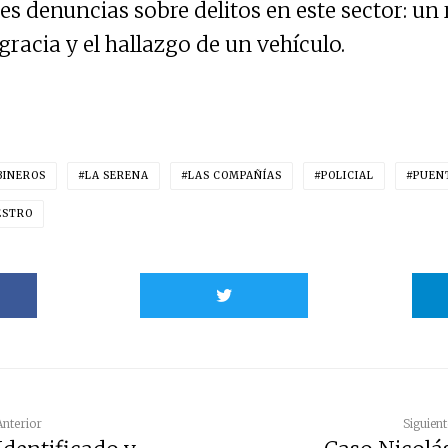
res denuncias sobre delitos en este sector: un
racia y el hallazgo de un vehículo.
BINEROS
LA SERENA
LAS COMPAÑÍAS
POLICIAL
PUENT
ESTRO
Anterior
Siguient