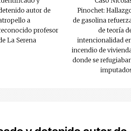
Identificado y
Caso Nicolá
detenido autor de
Pinochet: Hallazg
atropello a
de gasolina refuerz
reconocido profesor
de teoría d
de La Serena
intencionalidad e
incendio de viviend
donde se refugiaba
imputado