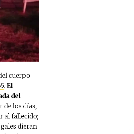
del cuerpo
65
.
El
ada del
 de los días,
al fallecido;
egales dieran