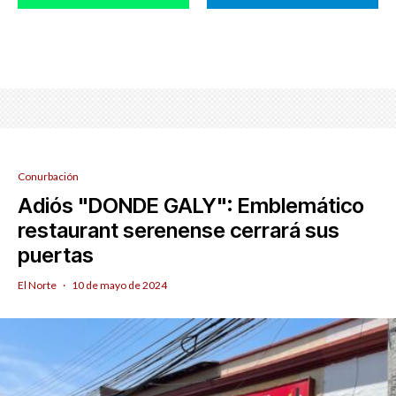
Conurbación
Adiós "DONDE GALY": Emblemático
restaurant serenense cerrará sus
puertas
El Norte
·
10 de mayo de 2024