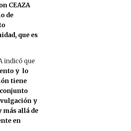
 Con CEAZA
o de
to
idad, que es
A indicó que
ento y lo
ión tiene
 conjunto
divulgación y
y más allá de
ente en