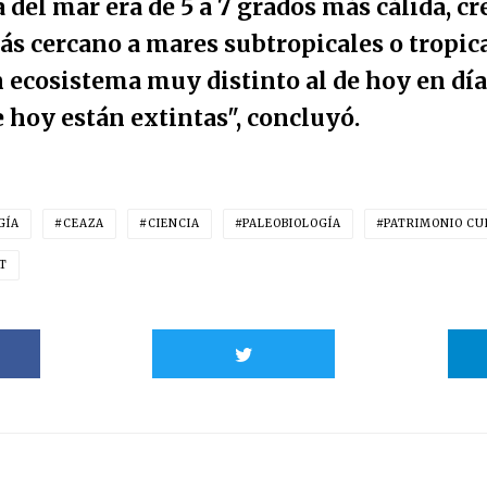
del mar era de 5 a 7 grados más cálida, c
s cercano a mares subtropicales o tropica
 ecosistema muy distinto al de hoy en día
 hoy están extintas", concluyó.
GÍA
CEAZA
CIENCIA
PALEOBIOLOGÍA
PATRIMONIO C
T