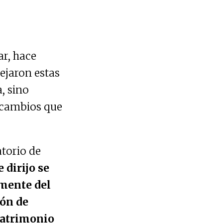
ar, hace
dejaron estas
, sino
 cambios que
atorio de
 dirijo se
lmente del
ión de
Patrimonio