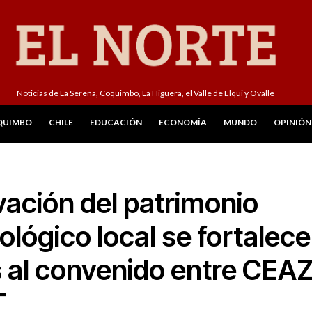
Noticias de La Serena, Coquimbo, La Higuera, el Valle de Elqui y Ovalle
QUIMBO
CHILE
EDUCACIÓN
ECONOMÍA
MUNDO
OPINIÓN
ación del patrimonio
ológico local se fortalece
s al convenido entre CEA
T