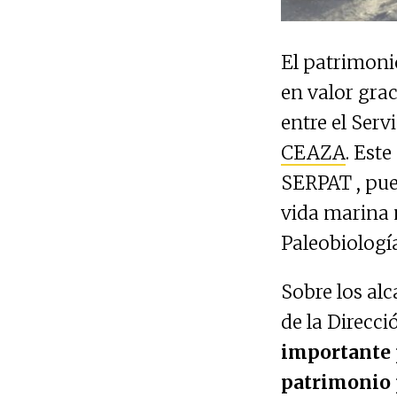
El patrimoni
en valor gra
entre el Serv
CEAZA
. Est
SERPAT , pue
vida marina m
Paleobiología
Sobre los alc
de la Direcci
importante p
patrimonio 