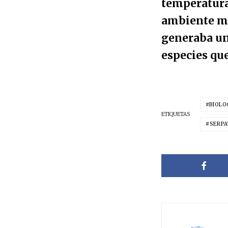
temperatura 
ambiente má
generaba un
especies que
BIOLO
ETIQUETAS
SERPA