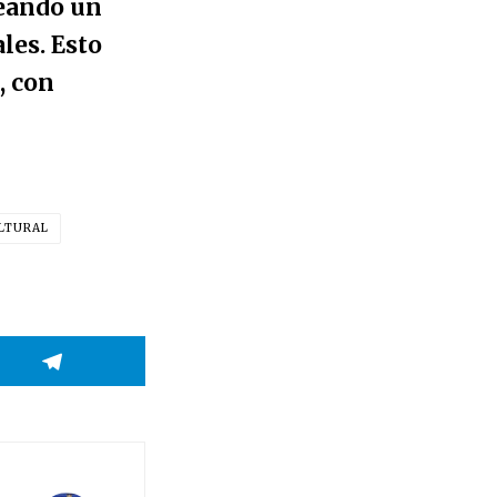
reando un
les. Esto
, con
ULTURAL