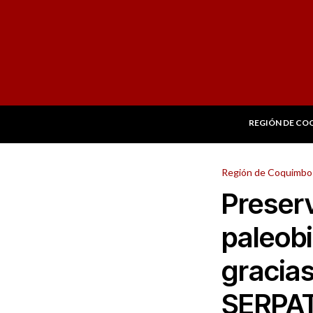
REGIÓN DE CO
Región de Coquimbo
Preserv
paleobi
gracia
SERPA