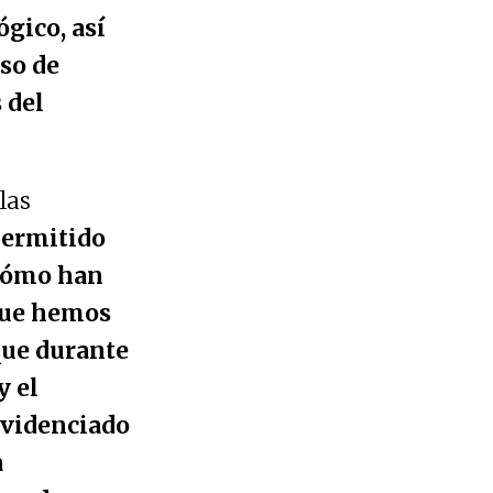
gico, así
so de
 del
las
permitido
 cómo han
 que hemos
que durante
y el
evidenciado
a