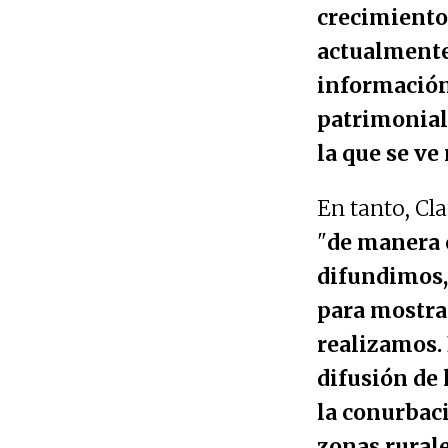
crecimiento
actualmente
información
patrimonial 
la que se v
En tanto, Cl
"
de manera 
difundimos,
para mostrar
realizamos. 
difusión de 
la conurbac
zonas rurale