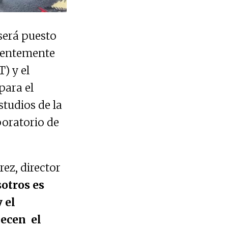
será puesto
cientemente
) y el
para el
tudios de la
boratorio de
rez, director
otros es
 el
uecen el