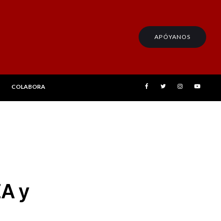
APÓYANOS
COLABORA
ZA y