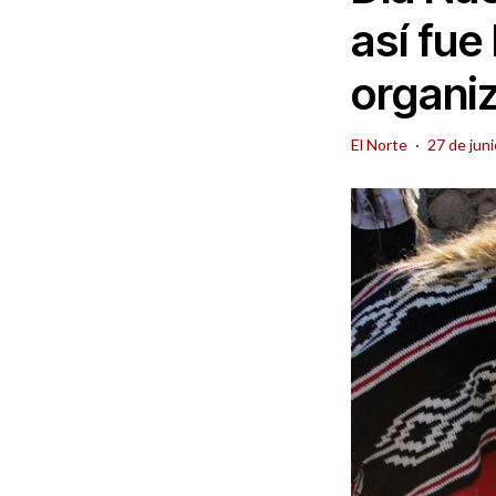
así fue
organi
El Norte
·
27 de jun