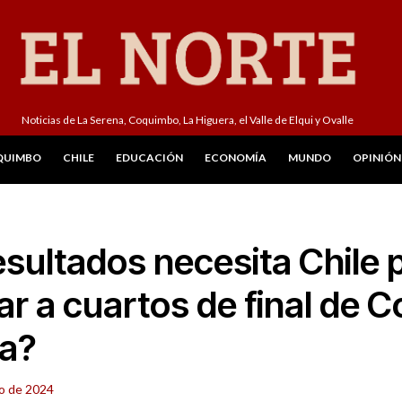
Noticias de La Serena, Coquimbo, La Higuera, el Valle de Elqui y Ovalle
QUIMBO
CHILE
EDUCACIÓN
ECONOMÍA
MUNDO
OPINIÓN
sultados necesita Chile 
car a cuartos de final de 
a?
io de 2024