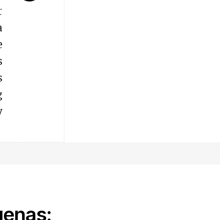
r
a
e
s
s
g
y
genas: