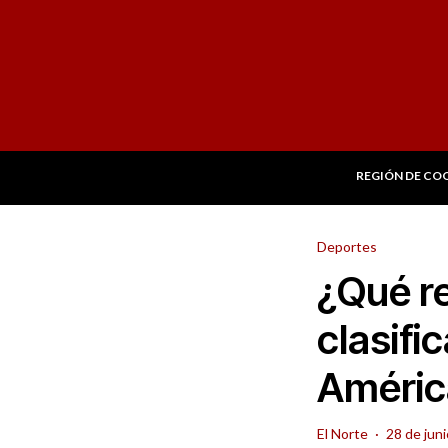
REGIÓN DE CO
Deportes
¿Qué re
clasifi
Améric
El Norte
·
28 de jun