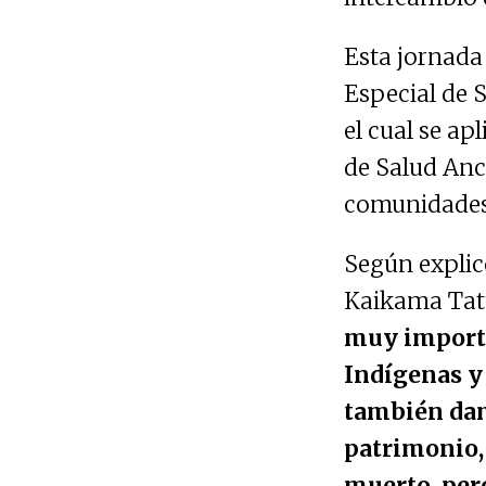
Esta jornada 
Especial de S
el cual se ap
de Salud Anc
comunidades 
Según explic
Kaikama Tatu
muy importa
Indígenas y 
también dam
patrimonio,
muerto, per