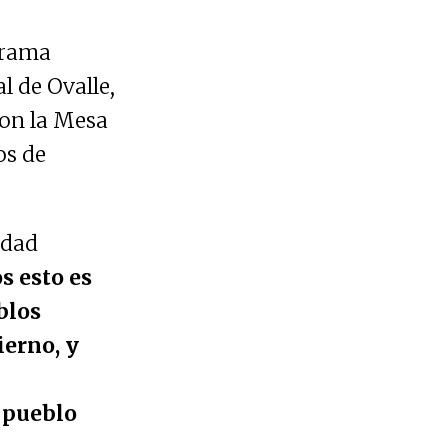
ograma
l de Ovalle,
 con la Mesa
os de
idad
s esto es
blos
ierno, y
 pueblo