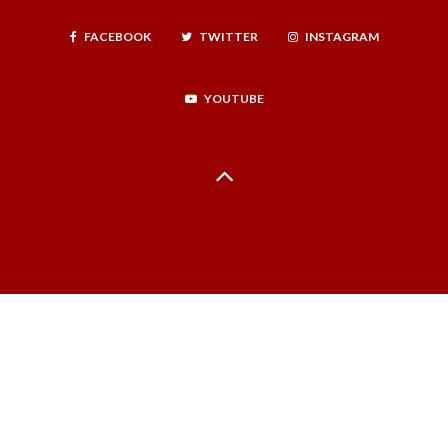
FACEBOOK
TWITTER
INSTAGRAM
YOUTUBE
Hecho en La Serena, Región de Coquimbo, Norte Infinito, Chile - 2024