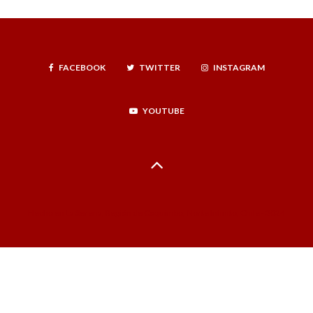
FACEBOOK
TWITTER
INSTAGRAM
YOUTUBE
Hecho en La Serena, Región de Coquimbo, Norte Infinito, Chile - 2024