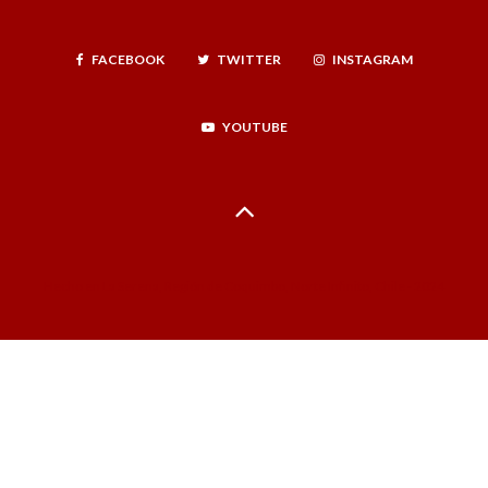
FACEBOOK
TWITTER
INSTAGRAM
YOUTUBE
Hecho en La Serena, Región de Coquimbo, Norte Infinito, Chile - 2024