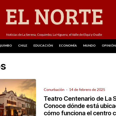
Noticias de La Serena, Coquimbo, La Higuera, el Valle de Elqui y Ovalle
QUIMBO
CHILE
EDUCACIÓN
ECONOMÍA
MUNDO
OPINIÓN
os
Conurbación
·
14 de febrero de 2025
Teatro Centenario de La 
Conoce dónde está ubica
cómo funciona el centro c