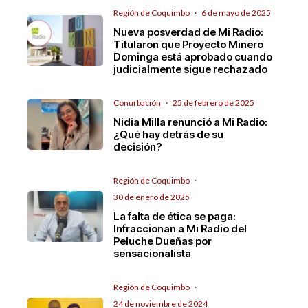
Región de Coquimbo
·
6 de mayo de 2025
Nueva posverdad de Mi Radio:
Titularon que Proyecto Minero
Dominga está aprobado cuando
judicialmente sigue rechazado
Conurbación
·
25 de febrero de 2025
Nidia Milla renunció a Mi Radio:
¿Qué hay detrás de su
decisión?
Región de Coquimbo
·
30 de enero de 2025
La falta de ética se paga:
Infraccionan a Mi Radio del
Peluche Dueñas por
sensacionalista
Región de Coquimbo
·
24 de noviembre de 2024