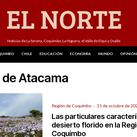
Noticias de La Serena, Coquimbo, La Higuera, el Valle de Elqui y Ovalle
QUIMBO
CHILE
EDUCACIÓN
ECONOMÍA
MUNDO
OPINIÓN
 de Atacama
Región de Coquimbo
·
15 de octubre de 20
Las particulares caracterí
desierto florido en la Reg
Coquimbo