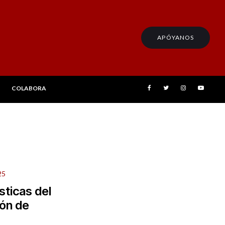
APÓYANOS
COLABORA
25
sticas del
ión de