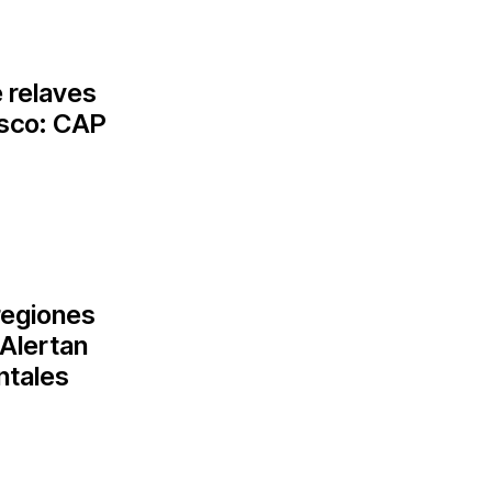
 relaves
asco: CAP
regiones
Alertan
ntales