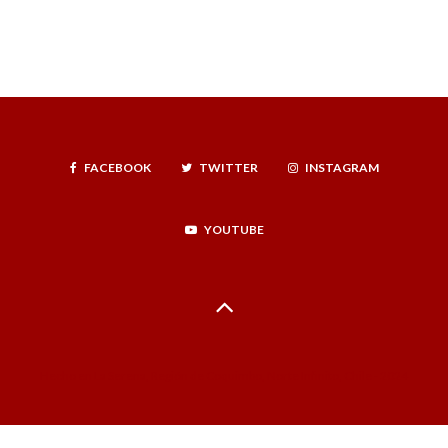
FACEBOOK
TWITTER
INSTAGRAM
YOUTUBE
Hecho en La Serena, Región de Coquimbo, Norte Infinito, Chile - 2024