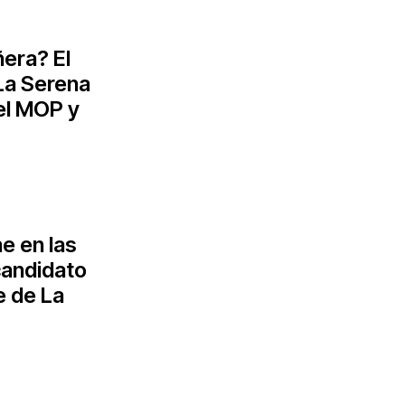
ñera? El
La Serena
el MOP y
e en las
candidato
e de La