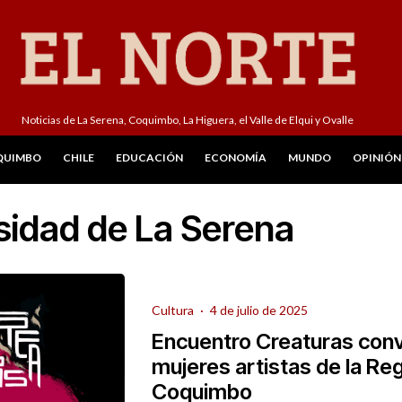
Noticias de La Serena, Coquimbo, La Higuera, el Valle de Elqui y Ovalle
QUIMBO
CHILE
EDUCACIÓN
ECONOMÍA
MUNDO
OPINIÓN
sidad de La Serena
Cultura
·
4 de julio de 2025
Encuentro Creaturas con
mujeres artistas de la Re
Coquimbo