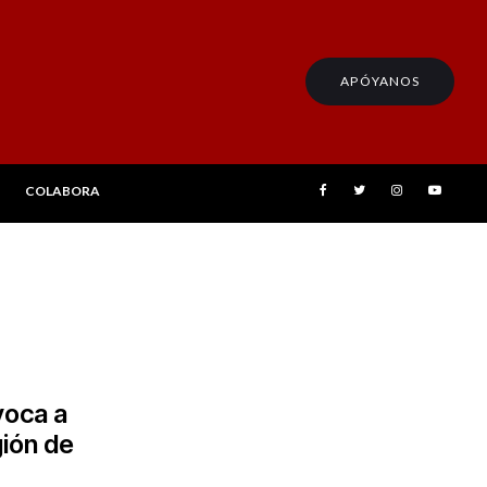
APÓYANOS
COLABORA
voca a
gión de