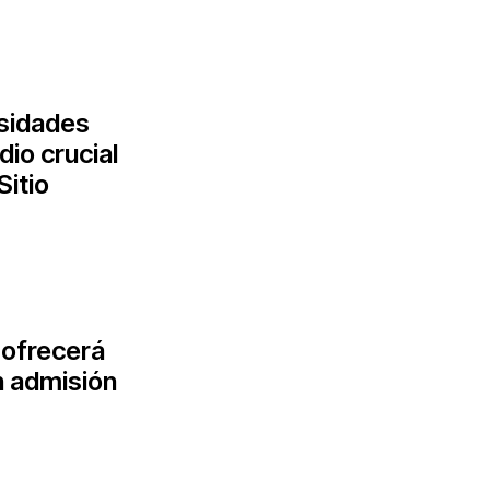
rsidades
dio crucial
Sitio
 ofrecerá
n admisión