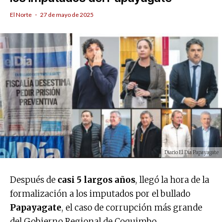
El Norte
·
27 de mayo de 2025
Diario El Día Papayagate
Después de
casi 5 largos años
, llegó la hora de la
formalización a los imputados por el bullado
Papayagate
, el caso de corrupción más grande
del Gobierno Regional de Coquimbo.