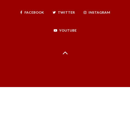
FACEBOOK
TWITTER
INSTAGRAM
YOUTUBE
Hecho en La Serena, Región de Coquimbo, Norte Infinito, Chile - 2024