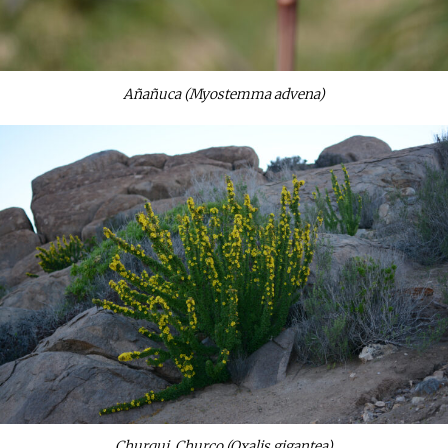
Añañuca (Myostemma advena)
Churqui, Churco (Oxalis gigantea)